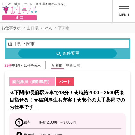
山口の正社員・パート・派遣 薬剤師の職場探し
お仕事ラボ
山口
お仕事ラボ
山口県
求人
下関市
山口県 下関市
条件変更
新着順
更新日順
22件
中1件～10件を表示
調剤薬局（調剤専門）
パート
≪下関市/長府駅≫車で18分！★時給2000～2500円を
目指せる！★福利厚生も充実！★安心の大手薬局での
お仕事です！
給与
時給2,000円～3,000円