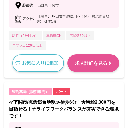
勤務地
山口県 下関市
【電車】JR山陰本線(益田〜下関) 梶栗郷台地
アクセス
駅 徒歩5分
駅近（5分以内）
車通勤OK
店舗数30以上
年間休日120日以上
お気に入りに追加
求人詳細を見る
調剤薬局（調剤専門）
パート
≪下関市/梶栗郷台地駅≫徒歩6分！★時給2,000円を
目指せる！☆ライフワークバランスが充実できる環境
です！