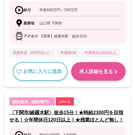
給与
年収600万円～700万円
勤務地
山口県 下関市
アクセス
【電車】綾羅木駅 徒歩15分
高額年収（600万以上）
車通勤OK
年間休日120日以上
お気に入りに追加
求人詳細を見る
調剤薬局（調剤専門）
パート
〈下関市/綾羅木駅〉徒歩15分！★時給2300円を目指
せる！☆年間休日120日以上！★残業ほとんど無し！