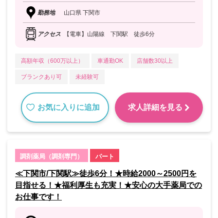
勤務地
山口県 下関市
アクセス
【電車】山陽線 下関駅 徒歩6分
高額年収（600万以上）
車通勤OK
店舗数30以上
ブランクあり可
未経験可
お気に入りに追加
求人詳細を見る
調剤薬局（調剤専門）
パート
≪下関市/下関駅≫徒歩6分！★時給2000～2500円を
目指せる！★福利厚生も充実！★安心の大手薬局での
お仕事です！