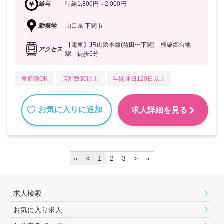
給与
時給1,800円～2,000円
勤務地
山口県 下関市
【電車】JR山陰本線(益田〜下関) 梶栗郷台地
アクセス
駅 徒歩6分
車通勤OK
店舗数30以上
年間休日120日以上
お気に入りに追加
求人詳細を見る
«
<
1
2
3
>
»
求人検索
お気に入り求人