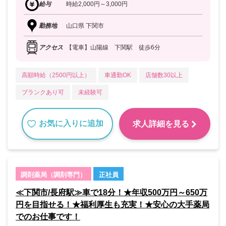
給与
時給2,000円～3,000円
勤務地
山口県 下関市
アクセス
【電車】山陽線 下関駅 徒歩6分
高額時給（2500円以上）
車通勤OK
店舗数30以上
ブランクあり可
未経験可
お気に入りに追加
求人詳細を見る
調剤薬局（調剤専門）
正社員
≪下関市/長府駅≫車で18分！★年収500万円～650万
円を目指せる！★福利厚生も充実！★安心の大手薬局
でのお仕事です！