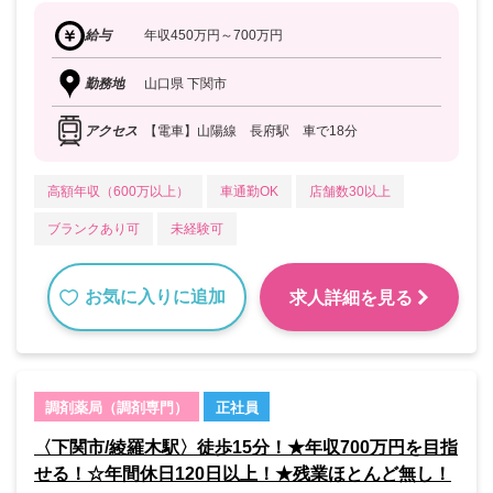
給与
年収450万円～700万円
勤務地
山口県 下関市
アクセス
【電車】山陽線 長府駅 車で18分
高額年収（600万以上）
車通勤OK
店舗数30以上
ブランクあり可
未経験可
お気に入りに追加
求人詳細を見る
調剤薬局（調剤専門）
正社員
〈下関市/綾羅木駅〉徒歩15分！★年収700万円を目指
せる！☆年間休日120日以上！★残業ほとんど無し！