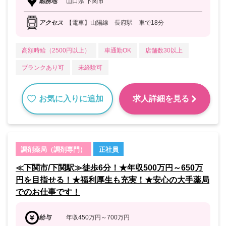
勤務地
山口県 下関市
アクセス
【電車】山陽線 長府駅 車で18分
高額時給（2500円以上）
車通勤OK
店舗数30以上
ブランクあり可
未経験可
お気に入りに追加
求人詳細を見る
調剤薬局（調剤専門）
正社員
≪下関市/下関駅≫徒歩6分！★年収500万円～650万
円を目指せる！★福利厚生も充実！★安心の大手薬局
でのお仕事です！
給与
年収450万円～700万円