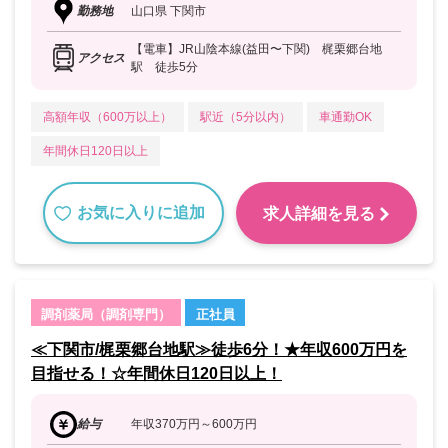
勤務地
山口県 下関市
【電車】JR山陰本線(益田〜下関) 梶栗郷台地
アクセス
駅 徒歩5分
高額年収（600万以上）
駅近（5分以内）
車通勤OK
年間休日120日以上
お気に入りに追加
求人詳細を見る
調剤薬局（調剤専門）
正社員
≪下関市/梶栗郷台地駅≫徒歩6分！★年収600万円を
目指せる！☆年間休日120日以上！
給与
年収370万円～600万円