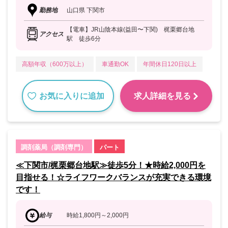
勤務地
山口県 下関市
【電車】JR山陰本線(益田〜下関) 梶栗郷台地
アクセス
駅 徒歩6分
高額年収（600万以上）
車通勤OK
年間休日120日以上
お気に入りに追加
求人詳細を見る
調剤薬局（調剤専門）
パート
≪下関市/梶栗郷台地駅≫徒歩5分！★時給2,000円を
目指せる！☆ライフワークバランスが充実できる環境
です！
給与
時給1,800円～2,000円