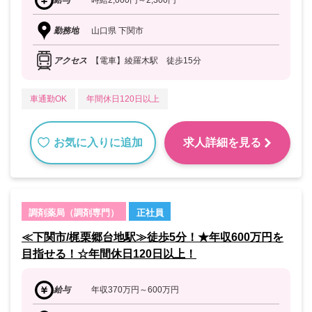
給与
時給2,000円～2,300円
勤務地
山口県 下関市
アクセス
【電車】綾羅木駅 徒歩15分
車通勤OK
年間休日120日以上
お気に入りに追加
求人詳細を見る
調剤薬局（調剤専門）
正社員
≪下関市/梶栗郷台地駅≫徒歩5分！★年収600万円を
目指せる！☆年間休日120日以上！
給与
年収370万円～600万円