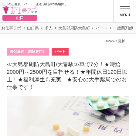
山口の正社員・パート・派遣 薬剤師の職場探し
お仕事ラボ
山口
お仕事ラボ
山口県
求人
大島郡周防大島町
パート
一般薬剤師
2026/7/7 更新
調剤薬局（調剤専門）
パート
≪大島郡周防大島町/大畠駅≫車で7分！★時給
2000円～2500円を目指せる！★年間休日120日以
上！★福利厚生も充実！★安心の大手薬局でのお
仕事です！