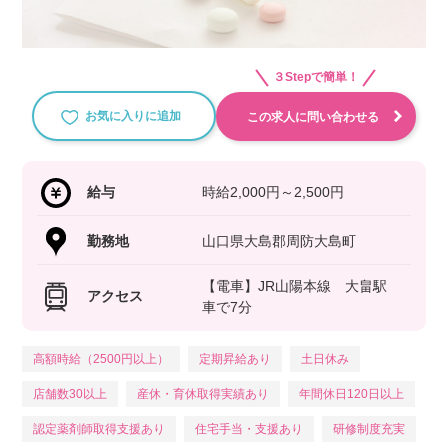
３Stepで簡単！
お気に入りに追加
この求人に問い合わせる
給与
時給2,000円～2,500円
勤務地
山口県大島郡周防大島町
【電車】JR山陽本線 大畠駅
アクセス
車で7分
高額時給（2500円以上）
定期昇給あり
土日休み
店舗数30以上
産休・育休取得実績あり
年間休日120日以上
認定薬剤師取得支援あり
住宅手当・支援あり
研修制度充実