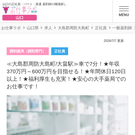
山口の正社員・パート・派遣 薬剤師の職場探し
お仕事ラボ
山口
お仕事ラボ
山口県
求人
大島郡周防大島町
正社員
一般薬剤師
2026/7/7 更新
調剤薬局（調剤専門）
正社員
≪大島郡周防大島町/大畠駅≫車で7分！★年収
370万円～600万円を目指せる！★年間休日120日
以上！★福利厚生も充実！★安心の大手薬局での
お仕事です！