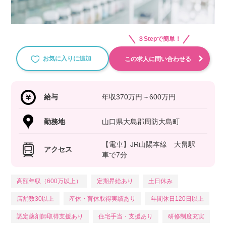
３Stepで簡単！
お気に入りに追加
この求人に問い合わせる
給与
年収370万円～600万円
勤務地
山口県大島郡周防大島町
【電車】JR山陽本線 大畠駅
アクセス
車で7分
高額年収（600万以上）
定期昇給あり
土日休み
店舗数30以上
産休・育休取得実績あり
年間休日120日以上
認定薬剤師取得支援あり
住宅手当・支援あり
研修制度充実