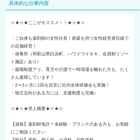
具体的な仕事内容
☆★☆★ここがオススメ！！★☆★☆
・ご自身も薬剤師の女性社長！家庭を持つ女性経営者目線で
の店舗経営！
・保養所（和歌山県白浜町、ハワイワイキキ、会員制リゾー
ト施設）あり♪
・復職制度アリ。育児や介護で一時現場を離れた方も、たく
さん復帰しています！
・2〜3ヶ月に1回を目安に社内全体研修会も実施！
・独立志向がある方には、支援制度も完備♪
☆★☆★求人概要★☆★☆
【資格】薬剤師免許＊未経験・ブランクのある方も、お気軽
にご相談ください
【科目】産科、婦人科、小児科、女性内科