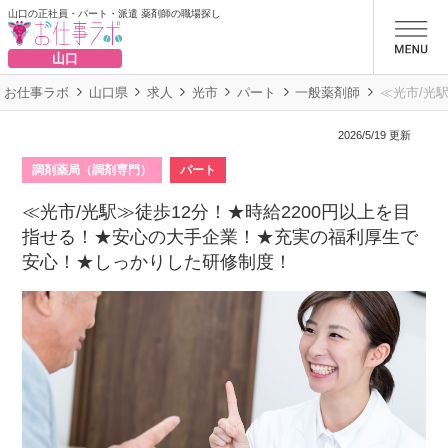
山口の正社員・パート・派遣 薬剤師の職場探し
お仕事ラボ
山口
お仕事ラボ
山口県
求人
光市
パート
一般薬剤師
≪光市/光
2026/5/19 更新
調剤薬局（調剤専門）
パート
≪光市/光駅≫徒歩12分！★時給2200円以上を目
指せる！★安心の大手企業！★充実の福利厚生で
安心！★しっかりした研修制度！