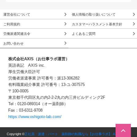
運営会社について
個人情報の取り扱いについて
ご利用規約
カスタマーハラスメント基本方針
労働派遣関連法令
よくあるご質問
お問い合わせ
株式会社AXIS（お仕事ラボ運営）
英語表記 AXIS inc.
厚生労働大臣許可
労働者派遣事業 許可番号：派13-306282
有料職業紹介事業 許可番号：13-ユ-307575
〒100-0005
東京都千代田区丸の内2-2-2丸の内三井ビルディング2F
Tel：0120-089314（オー薬剤師）
Fax：03-6311-9708
https://www.oshigoto-lab.com/
この求人に問い合わせる
３Stepで簡単！
Copyright ©
正社員・派遣・パート 薬剤師の転職なら【お仕事ラボ】 AXIS inc.
All