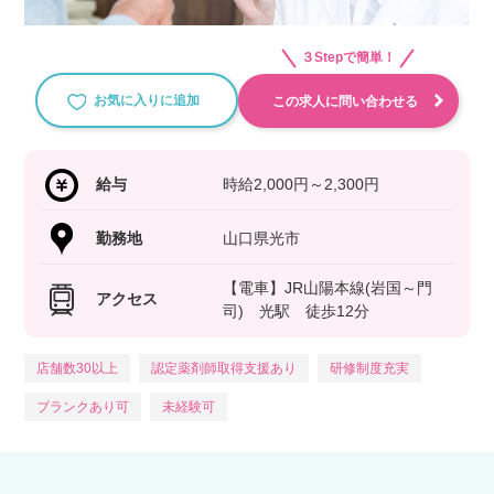
３Stepで簡単！
お気に入りに追加
この求人に問い合わせる
給与
時給2,000円～2,300円
勤務地
山口県光市
【電車】JR山陽本線(岩国～門
アクセス
司) 光駅 徒歩12分
店舗数30以上
認定薬剤師取得支援あり
研修制度充実
ブランクあり可
未経験可