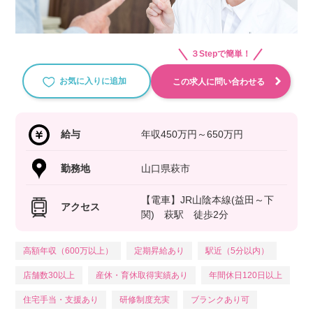
３Stepで簡単！
お気に入りに追加
この求人に問い合わせる
給与
年収450万円～650万円
勤務地
山口県萩市
【電車】JR山陰本線(益田～下
アクセス
関) 萩駅 徒歩2分
高額年収（600万以上）
定期昇給あり
駅近（5分以内）
店舗数30以上
産休・育休取得実績あり
年間休日120日以上
住宅手当・支援あり
研修制度充実
ブランクあり可