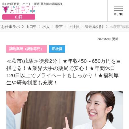
山口の正社員・パート・派遣 薬剤師の職場探し
お仕事ラボ
山口
お仕事ラボ
山口県
求人
萩市
正社員
管理薬剤師
≪萩市/萩
2026/5/15 更新
調剤薬局（調剤専門）
正社員
≪萩市/萩駅≫徒歩2分！★年収450～650万円を目
指せる！★業界大手の薬局で安心！★年間休日
120日以上でプライベートもしっかり！★福利厚
生や研修制度も充実！