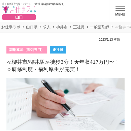
山口の正社員・パート・派遣 薬剤師の職場探し
お仕事ラボ
山口
お仕事ラボ
山口県
求人
柳井市
正社員
一般薬剤師
≪柳井市
2023/1/13 更新
調剤薬局（調剤専門）
正社員
≪柳井市/柳井駅≫徒歩3分！★年収417万円〜！
☆研修制度・福利厚生が充実！